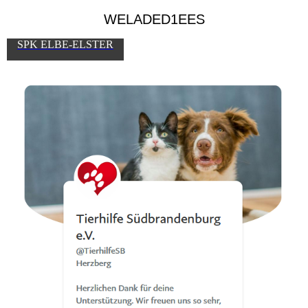
WELADED1EES
SPK ELBE-ELSTER