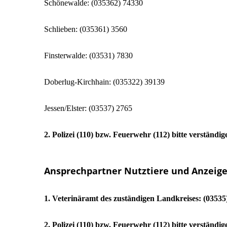
Schönewalde: (035362) 74330
Schlieben: (035361) 3560
Finsterwalde: (03531) 7830
Doberlug-Kirchhain: (035322) 39139
Jessen/Elster: (03537) 2765
2. Polizei (110) bzw. Feuerwehr (112) bitte verständ
Ansprechpartner Nutztiere und Anzeige
1. Veterinäramt des zuständigen Landkreises: (03535
2. Polizei (110) bzw. Feuerwehr (112) bitte verständ