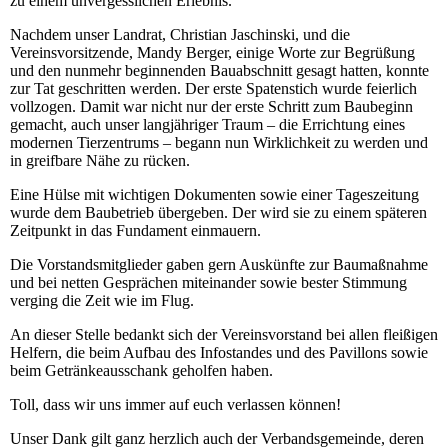
zu einem unvergesslichen Erlebnis.
Nachdem unser Landrat, Christian Jaschinski, und die
Vereinsvorsitzende, Mandy Berger, einige Worte zur Begrüßung
und den nunmehr beginnenden Bauabschnitt gesagt hatten, konnte
zur Tat geschritten werden. Der erste Spatenstich wurde feierlich
vollzogen. Damit war nicht nur der erste Schritt zum Baubeginn
gemacht, auch unser langjähriger Traum – die Errichtung eines
modernen Tierzentrums – begann nun Wirklichkeit zu werden und
in greifbare Nähe zu rücken.
Eine Hülse mit wichtigen Dokumenten sowie einer Tageszeitung
wurde dem Baubetrieb übergeben. Der wird sie zu einem späteren
Zeitpunkt in das Fundament einmauern.
Die Vorstandsmitglieder gaben gern Auskünfte zur Baumaßnahme
und bei netten Gesprächen miteinander sowie bester Stimmung
verging die Zeit wie im Flug.
An dieser Stelle bedankt sich der Vereinsvorstand bei allen fleißigen
Helfern, die beim Aufbau des Infostandes und des Pavillons sowie
beim Getränkeausschank geholfen haben.
Toll, dass wir uns immer auf euch verlassen können!
Unser Dank gilt ganz herzlich auch der Verbandsgemeinde, deren