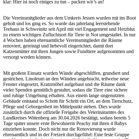
klar: Hier ist noch einiges zu tun – packen wir’s an!
Die Vereinsmitglieder aus dem Umkreis Jessen wurden mit ins Boot
geholt und los ging es. So wurde das jahrelang leerstehende
Teehaus in Schweinitz seit April mit viel Engagement und Herzblut
zu einem wichtigen Zufluchtsort für Tiere in Not umgestaltet. In nur
4 Wochen haben ehrenamtliche Vereinsmitglieder die Räume
renoviert, gereinigt und liebevoll eingerichtet, damit dort
Katzenmütter mit ihren Jungen sowie Fundtiere aufgenommen und
versorgt werden können.
Mit großem Einsatz wurden Wände abgeschliffen, grundiert und
gestrichen, Linoleum an den Wänden angebracht, teilweise neue
Fenster eingesetzt, Kratzmöbel aufgebaut und die Räume dank
vieler Spenden gemütlich gestaltet, sodass die Tiere eine sichere
und ruhige Umgebung erhalten. Aus einem lange ungenutzten
Gebäude entstand so Schritt für Schritt ein Ort, an dem Tierschutz,
Pflege und Geborgenheit im Mittelpunkt stehen. Dies wurde
zusätzlich durch die offizielle Freigabe des Veterinäramtes des
Landkreises Wittenberg am 30.04.2026 bestätigt, sodass bereits 5
Tage später unsere erste Bewohnerin Peachy mit ihren 4 Babys
einziehen konnte. Doch nicht nur die Renovierung wurde
ehrenamtlich und in der Freizeit durchgeführt: Eine feste Gruppe