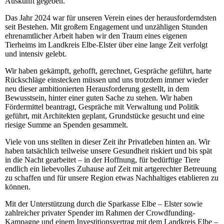
Auskunft gegeben.
Das Jahr 2024 war für unseren Verein eines der herausforderndsten
seit Bestehen. Mit großem Engagement und unzähligen Stunden
ehrenamtlicher Arbeit haben wir den Traum eines eigenen
Tierheims im Landkreis Elbe-Elster über eine lange Zeit verfolgt
und intensiv gelebt.
Wir haben gekämpft, gehofft, gerechnet, Gespräche geführt, harte
Rückschläge einstecken müssen und uns trotzdem immer wieder
neu dieser ambitionierten Herausforderung gestellt, in dem
Bewusstsein, hinter einer guten Sache zu stehen. Wir haben
Fördermittel beantragt, Gespräche mit Verwaltung und Politik
geführt, mit Architekten geplant, Grundstücke gesucht und eine
riesige Summe an Spenden gesammelt.
Viele von uns stellten in dieser Zeit ihr Privatleben hinten an. Wir
haben tatsächlich teilweise unsere Gesundheit riskiert und bis spät
in die Nacht gearbeitet – in der Hoffnung, für bedürftige Tiere
endlich ein liebevolles Zuhause auf Zeit mit artgerechter Betreuung
zu schaffen und für unsere Region etwas Nachhaltiges etablieren zu
können.
Mit der Unterstützung durch die Sparkasse Elbe – Elster sowie
zahlreicher privater Spender im Rahmen der Crowdfunding-
Kampagne und einem Investitionsvertrag mit dem Landkreis Elbe –