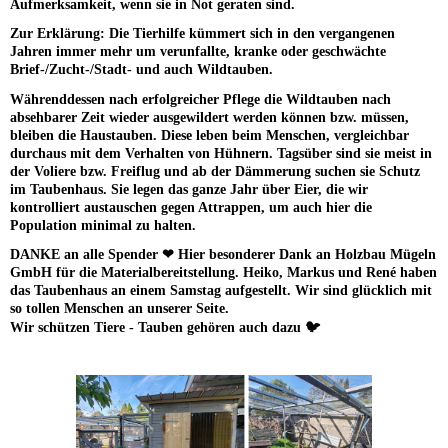
Aufmerksamkeit, wenn sie in Not geraten sind.
Zur Erklärung: Die Tierhilfe kümmert sich in den vergangenen
Jahren immer mehr um verunfallte, kranke oder geschwächte
Brief-/Zucht-/Stadt- und auch Wildtauben.
Währenddessen nach erfolgreicher Pflege die Wildtauben nach
absehbarer Zeit wieder ausgewildert werden können bzw. müssen,
bleiben die Haustauben. Diese leben beim Menschen, vergleichbar
durchaus mit dem Verhalten von Hühnern. Tagsüber sind sie meist in
der Voliere bzw. Freiflug und ab der Dämmerung suchen sie Schutz
im Taubenhaus. Sie legen das ganze Jahr über Eier, die wir
kontrolliert austauschen gegen Attrappen, um auch hier die
Population minimal zu halten.
DANKE an alle Spender ❤ Hier besonderer Dank an Holzbau Mügeln
GmbH für die Materialbereitstellung. Heiko, Markus und René haben
das Taubenhaus an einem Samstag aufgestellt. Wir sind glücklich mit
so tollen Menschen an unserer Seite.
Wir schützen Tiere - Tauben gehören auch dazu 🐦