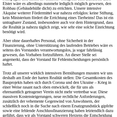
Elster wäre es allerdings nunmehr lediglich möglich gewesen, den
Rohbau (Gebäudehülle dicht) zu errichten. Unsere intensive
Akquise weiterer Fördermittel war nahezu erfolglos: keine Stiftung,
kein Ministerium fördert die Errichtung eines Tierheims! Das ist ein
untragbarer Zustand, insbesondere auch vor dem Hintergrund, dass
die Realität ja nahezu täglich zeigt, wie sehr eine solche Einrichtung
benötigt wird.
Aber ohne dauerhaftes Personal, ohne Sicherheit in der
Finanzierung, ohne Unterstützung des laufenden Betriebes wäre es
seitens des Vorstandes verantwortungslos, ja sogar fahrlässig
gewesen, das Vorhaben fortzuführen. An dieser Stelle sei
angemerkt, dass der Vorstand für Fehlentscheidungen persönlich
haftet.
Trotz all unserer wirklich intensiven Bemühungen mussten wir uns
deshalb am Ende der harten Realität stellen: Die Gesamtkosten des
Bauprojekts haben sich durch Corona und den Ukraine – Krieg in
einer Weise rasant nach oben entwickelt, die für uns als
ehrenamtlich getragener Verein nicht mehr vertretbar war. Diese
massiven Kostensteigerungen, neue rechtliche Anforderungen,
zusätzlich der vehemente Gegenwind von Anwohnern, der
schließlich noch in die Suche nach einem Ersatzgrundstück gipfelte
sowie eine fehlende Anschlussfinanzierung haben letztendlich dazu
geführt, dass wir als Vorstand schweren Herzens die Entscheidung