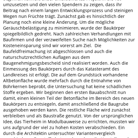
umzusetzen und den vielen Spendern zu zeigen, dass ihr
Beitrag nach einem langen Entwicklungsprozess und steinigen
Wegen nun Früchte trägt. Zunächst gab es hinsichtlich der
Planung noch eine kleine Änderung. Um die mögliche
Geräuschbelästigung zu minimieren, wurde der Baukörper
spiegelbildlich gedreht. Nach zahlreichen Verhandlungen mit
Baufirmen und der verzweifelten Suche nach Möglichkeiten zur
Kosteneinsparung sind wir vorerst am Ziel. Die
Baufeldfreimachung ist abgeschlossen und auch die
naturschutzrechtlichen Auflagen aus dem
Baugenehmigungsbescheid sind realisiert worden. Auch die
Einmessung des Baukörpers durch das Katasteramt des
Landkreises ist erfolgt. Die auf dem Grundstück vorhandene
Altbetonfläche wurde mehrfach durch die Entnahme von
Bohrkernen beprobt, die Untersuchung hat keine schädlichen
Stoffe ergeben. Wir beginnen den ersten Bauabschnitt nun
damit, einen kleinen Teil der Betonfläche im Bereich des neuen
Baukörpers zu entsiegeln, damit anschließend die Baugrube
ausgehoben werden kann. Die restliche Fläche wird zunächst
verbleiben und als Baustraße genutzt. Von der ursprünglichen
Idee, das Tierheim in Modulbauweise zu errichten, mussten wir
uns aufgrund der viel zu hohen Kosten verabschieden. Ein
durch die Architektin untersuchter Variantenvergleich