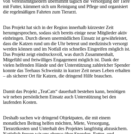
von Vereinsmitgliedern übernimmt täglich die Versorgung der Tiere
mit Futter, kümmert sich um Reinigung und Pflege und organisiert
die regelmäßigen Fahrten zum Tierarzt.
Das Projekt hat sich in der Region innerhalb kürzester Zeit
herumgesprochen, sodass sich bereits einige neue Mitglieder aktiv
einbringen. Durch diesen unermüdlichen Einsatz ist gewährleistet,
dass die Katzen rund um die Uhr betreut und medizinisch versorgt
werden können und im Notfall ein schnelles Eingreifen möglich ist.
Das Projekt zeigt eindrucksvoll, was durch Zusammenhalt,
Mitgefühl und freiwilliges Engagement möglich ist. Dank der
vielen helfenden Hände und der Unterstützung zahlreicher Spender
konnte das Teehaus Schweinitz in kurzer Zeit neues Leben erhalten
– als sicherer Ort für Katzen, die dringend Hilfe brauchen.
Damit das Projekt „TeaCats“ dauerhaft bestehen kann, benötigen
wir neben persönlichem Einsatz auch Unterstützung bei den
laufenden Kosten.
Deshalb suchen wir dringend Objektpaten, die mit einem
monatlichen Beitrag helfen möchten, Miete, Versorgung,
Tierarztkosten und Unterhalt des Projektes langfristig abzusichern.
Natürlich freuen wir uns ebenso über Spenden, Futter- und